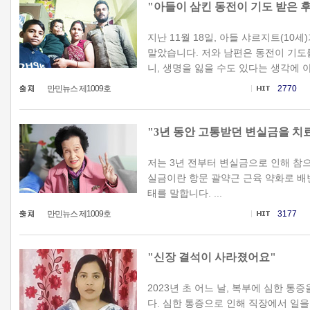
"아들이 삼킨 동전이 기도 받은 
지난 11월 18일, 아들 샤르지트(10
말았습니다. 저와 남편은 동전이 기도를
니, 생명을 잃을 수도 있다는 생각에 아들
만민뉴스 제1009호
2770
"3년 동안 고통받던 변실금을 치
저는 3년 전부터 변실금으로 인해 참으
실금이란 항문 괄약근 근육 약화로 배
태를 말합니다. ...
만민뉴스 제1009호
3177
"신장 결석이 사라졌어요"
2023년 초 어느 날, 복부에 심한 
다. 심한 통증으로 인해 직장에서 일을