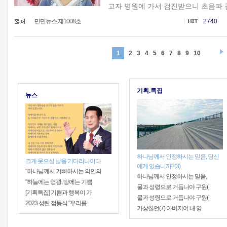
고자 병원에 가서 검진받으니 초음파 검사
만민뉴스 제1008호
2740
1
2
3
4
5
6
7
8
9
10
기획.특집
뉴스
하나님께서 인정하시는 믿음, 당신
크게 웃으실 날을 기다리나이다
에게 있습니까?(3)
"하나님께서 기뻐하시는 의인의
하나님께서 인정하시는 믿음,
"하늘에는 영광, 땅에는 기쁨
물과 성령으로 거듭나야 구원(
[기획특집] 기쁨과 행복이 가
물과 성령으로 거듭나야 구원(
2023 성탄 점등식 "우리를
가상칠언(7) 아버지여 내 영