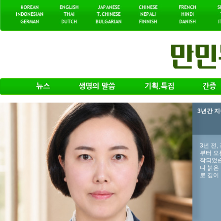
3년간 
3년 전
부터 오
작되었습
니 붉은
로 깊이 