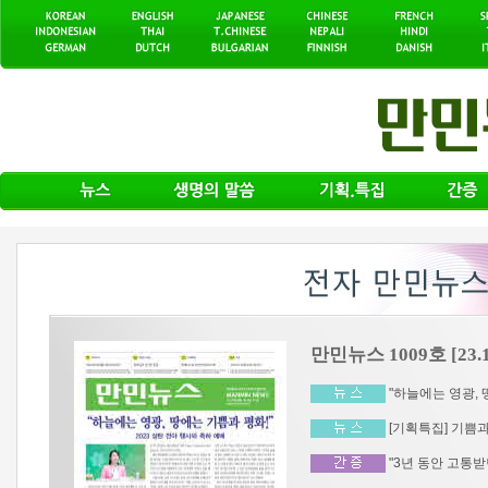
만민뉴스 1009호 [23.1
"하늘에는 영광, 땅
[기획특집] 기쁨과
"3년 동안 고통받