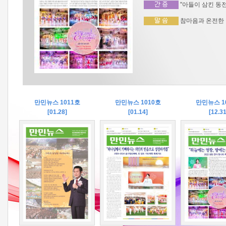
"아들이 삼킨 동전
참마음과 온전한 믿
만민뉴스 1011호
만민뉴스 1010호
만민뉴스 1
[01.28]
[01.14]
[12.31