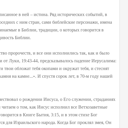
писанное в ней – истина. Ряд исторических событий, в
оседних с ним стран, сами библейские персонажи, имена
инаемые в Библии, традиции, о которых говорится в
дивость Библии.
во пророчеств, и все они исполнились так, как и было
 от Луки, 19:43-44, предсказывалось падение Иерусалима:
ги твои обложат тебя окопами и окружат тебя, и стеснят
 камня на камне...». И спустя сорок лет, в 70-м году нашей
чествовал о рождении Иисуса, о Его служении, страданиях
ы читаем о том, как Иисус исполнил все Ветхозаветные
ворится в Книге Бытия, 3:15, и в этом стихе Бог
ся для Израильского народа. Когда Бог проклял змея, Он