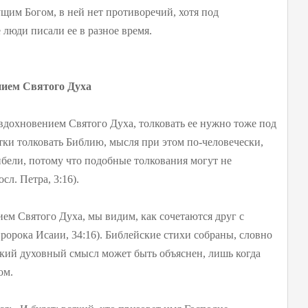
щим Богом, в ней нет противоречий, хотя под
люди писали ее в разное время.
нием Святого Духа
вдохновением Святого Духа, толковать ее нужно тоже под
ки толковать Библию, мысля при этом по-человечески,
бели, потому что подобные толкования могут не
сл. Петра, 3:16).
ием Святого Духа, мы видим, как сочетаются друг с
пророка Исаии, 34:16). Библейские стихи собраны, словно
окий духовный смысл может быть объяснен, лишь когда
ом.