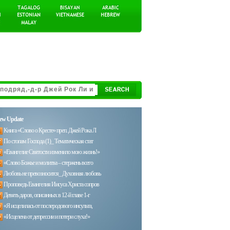
ew Update
Книга «Слово о Кресте» преп. Джей Рока Л
По стопам Господа (1)_ Тематическая стат
«Евангелие Святости изменило мою жизнь!»
«Слово Божье и молитва – стержень всего
Любовь не превозносится_ Духовная любовь
Проповедь Евангелия Иисуса Христа сопров
Девять даров, описанных в 12-й главе 1-г
«Я исцелилась от послеродового инсульта,
«Исцелена от депрессии и потери слуха!»