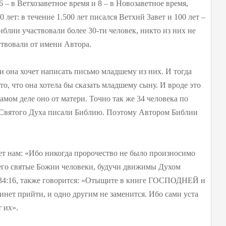
6 – в Ветхозаветное время и 8 – в Новозаветное время,
лет: в течение 1.500 лет писался Ветхий Завет и 100 лет –
иблии участвовали более 30-ти человек, никто из них не
ствовали от имени Автора.
и она хочет написать письмо младшему из них. И тогда
то, что она хотела бы сказать младшему сыну. И вроде это
мом деле оно от матери. Точно так же 34 человека по
 Святого Духа писали Библию. Поэтому Автором Библии
ает нам: «Ибо никогда пророчество не было произносимо
 его святые Божии человеки, будучи движимы Духом
 34:16, также говорится: «Отыщите в книге ГОСПОДНЕЙ и
инет прийти, и одно другим не заменится. Ибо сами уста
 их».