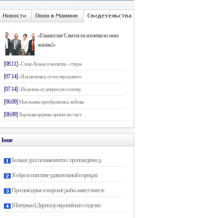
«Евангелие Святости изменило мою
жизнь!»
[08.11]
«Слово Божье и молитва – стерж
[07.14]
«Я исцелилась от послеродового
[07.14]
«Исцелена от депрессии и потер
[06.09]
Моя жизнь преобразилась любовь
[06.09]
Хорошая церковь принесла счаст
Issue
Больше душ познакомится с проповедями д-
Я обрела поистине удивительный и прекрас
Пресноводные и морские рыбы живут вместе
[Интервью] Директор европейского отделен