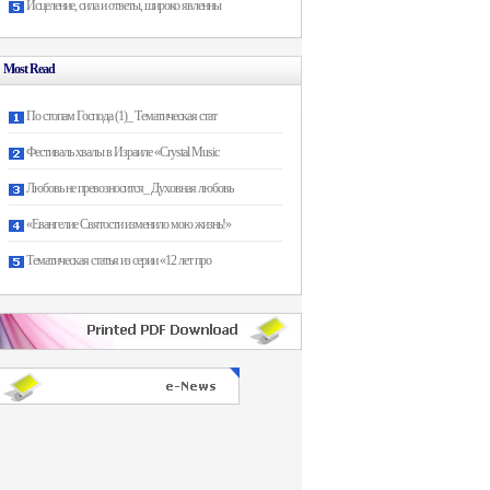
Исцеление, сила и ответы, широко явленны
Most Read
По стопам Господа (1)_ Тематическая стат
Фестиваль хвалы в Израиле «Crystal Music
Любовь не превозносится_ Духовная любовь
«Евангелие Святости изменило мою жизнь!»
Тематическая статья из серии «12 лет про