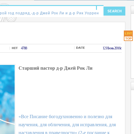
4788
12 Июнь 2016г.
Старший пастор д-р Джей Рок Ли
«Все Писание богодухновенно и полезно для
научения, для обличения, для исправления, для
наставления в праведности» (2-е послание к