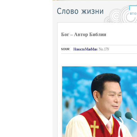
Бог – Автор Библии
Hовости MанMин
No. 179