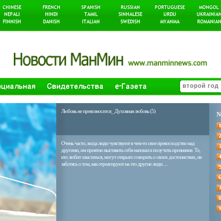
Любовь не превозносится_ Духовная любовь (5)
N
Очень часто, когда люди чувствуют в чем-то свое превосходство над
другими, им приятно выставить себя напоказ и получить признание. Те,
кто любит хвастаться, могут открыто говорить о своих достоинствах, не
заботясь о том, как отреагируют на это другие люди. ...