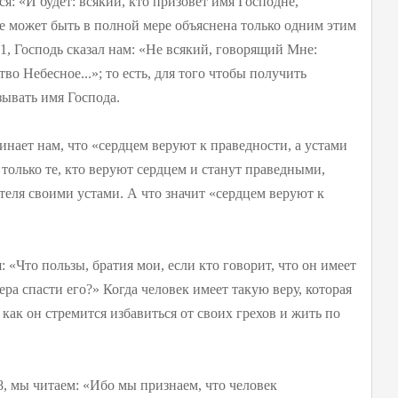
ся: «И будет: всякий, кто призовет имя Господне,
не может быть в полной мере объяснена только одним этим
1, Господь сказал нам: «Не всякий, говорящий Мне:
во Небесное...»; то есть, для того чтобы получить
зывать имя Господа.
инает нам, что «сердцем веруют к праведности, а устами
только те, кто веруют сердцем и станут праведными,
теля своими устами. А что значит «сердцем веруют к
: «Что пользы, братия мои, если кто говорит, что он имеет
вера спасти его?» Когда человек имеет такую веру, которая
 как он стремится избавиться от своих грехов и жить по
8, мы читаем: «Ибо мы признаем, что человек