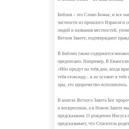
Библия – это Слово Божье, и все на
частности из прошлого Израиля и с
людей и названия местностей, упом
Ветхом Завете, подтверждают прав
В Библии также содержится множест
предписано. Например, В Евангелии
«Ибо придут на тебя дни, когда вра
тебя отовсюду... и не оставят в тебе
эры, это пророчество исполнилось.
В книгах Ветхого Завета Бог проро
и воскресении, а в Новом Завете м
предсказания. О рождении Иисуса го
предсказывает, что Спаситель родит