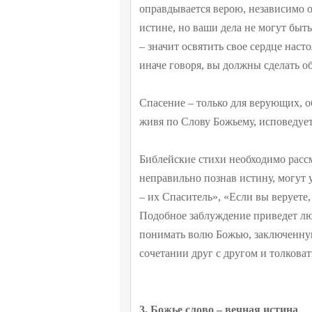
оправдывается верою, независимо от
истине, но ваши дела не могут быт
– значит освятить свое сердце наст
иначе говоря, вы должны сделать об
Спасение – только для верующих, об
живя по Слову Божьему, исповедует
Библейские стихи необходимо рассма
неправильно познав истину, могут у
– их Спаситель», «Если вы веруете, 
Подобное заблуждение приведет люд
понимать волю Божью, заключенную
сочетании друг с другом и толкова
3. Божье слово – вечная истина