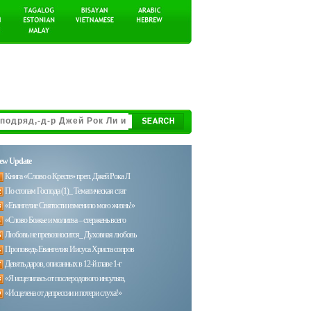
ew Update
Книга «Слово о Кресте» преп. Джей Рока Л
По стопам Господа (1)_ Тематическая стат
«Евангелие Святости изменило мою жизнь!»
«Слово Божье и молитва – стержень всего
Любовь не превозносится_ Духовная любовь
Проповедь Евангелия Иисуса Христа сопров
Девять даров, описанных в 12-й главе 1-г
«Я исцелилась от послеродового инсульта,
«Исцелена от депрессии и потери слуха!»