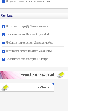
Исцеление, сила и ответы, широко явленны
Most Read
По стопам Господа (1)_ Тематическая стат
Фестиваль хвалы в Израиле «Crystal Music
Любовь не превозносится_ Духовная любовь
«Евангелие Святости изменило мою жизнь!»
Тематическая статья из серии «12 лет про