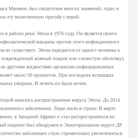
аса Манмин, был свидетелем многих знамений, чудес и
ла эту молитвенную просьбу с верой.
 в районе реки Эбола в 1976 году. Он является своего
рофилактической вакцины против этого инфекционного
ия не существует. Эбола передается от одного человека к
ез поврежденный кожный покров или слизистую оболочку),
 или другими жидкостями организма инфицированных
тавляет около 50 процентов. При последних вспышках
льных умирали. И лечить их было нечем.
которой началось распространение вируса Эбола. До 2014
кционного заболевания. Люди жили в страхе. В марте
винее, в Западной Африке и стал распространяться по
ый пациент был обнаружен в Экваториальном округе ДР
 количество заболевших стало стремительно увеличиваться.