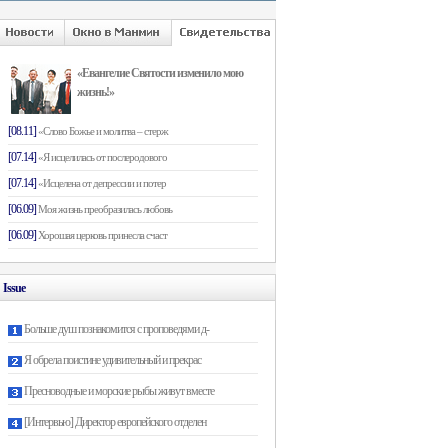
«Евангелие Святости изменило мою
жизнь!»
[08.11]
«Слово Божье и молитва – стерж
[07.14]
«Я исцелилась от послеродового
[07.14]
«Исцелена от депрессии и потер
[06.09]
Моя жизнь преобразилась любовь
[06.09]
Хорошая церковь принесла счаст
Issue
Больше душ познакомится с проповедями д-
Я обрела поистине удивительный и прекрас
Пресноводные и морские рыбы живут вместе
[Интервью] Директор европейского отделен