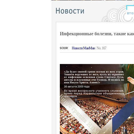
Инфекционные болезни, такие как
Hовости MанMин
No. 167