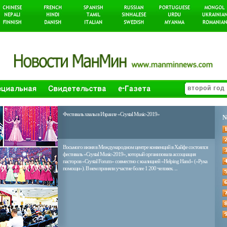
Фестиваль хвалы в Израиле «Crystal Music-2019»
N
Восьмого июня в Международном центре конвенций в Хайфе состоялся
фестиваль «Crystal Music-2019», который организовала ассоциация
пасторов «Crystal Forum» совместно с коалицией «Helping Hand» («Рука
помощи»). В нем приняли участие более 1 200 человек. ...