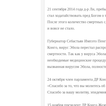
21 сентября 2014 года д-р Ли, преб
стал ходатайствовать пред Богом о
После этого количество смертных с
и вовсе не стало.
Губернатор Себастьян Импэто Пенго
Конго, вирус Эбола перестал распро
смертности. Так как у вируса Эбол
необходимые медицинские процедур
вызванная вирусом Эбола, полност
24 октября член парламента ДР Кон
«Спасибо за то, что вы молитесь о
Спасибо за вашу молитву, эпидемия
15 ноября президент ДР Конго Жоз