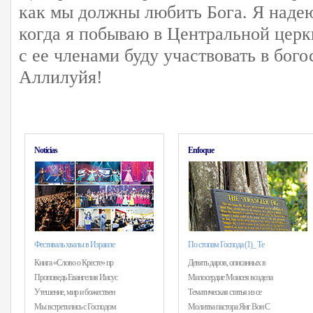
как мы должны любить Бога. Я надею
когда я побываю в Центральной цер
с ее членами буду участвовать в бог
Аллилуйя!
Noticias
Enfoque
Фестиваль хвалы в Израиле
По стопам Господа (1)_ Те
Книга «Слово о Кресте» пр
Девять даров, описанных в
Проповедь Евангелия Иисус
Милосердие Моисея воздела
Утешение, мир и божествен
Тематическая статья из се
Мы встретились с Господом
Молитва пастора Янг Вон С