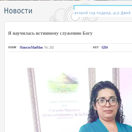
Я научилась истинному служению Богу
Hовости MанMин
No. 242
6284