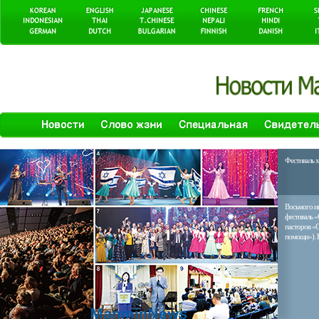
Фестиваль х
Восьмого и
фестиваль «
пасторов «C
помощи»). В