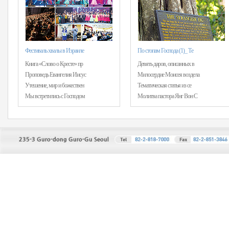
Фестиваль хвалы в Израиле
По стопам Господа (1)_ Те
Книга «Слово о Кресте» пр
Девять даров, описанных в
Проповедь Евангелия Иисус
Милосердие Моисея воздела
Утешение, мир и божествен
Тематическая статья из се
Мы встретились с Господом
Молитва пастора Янг Вон С