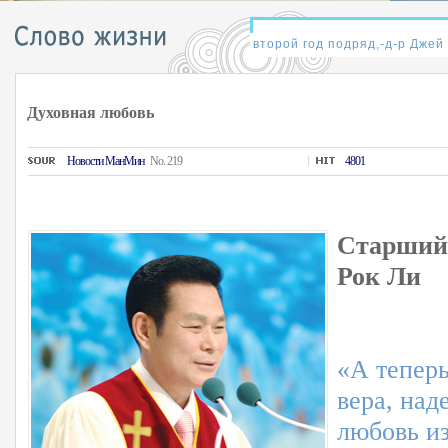
Духовная любовь
Hовости MанMин
No. 219
4801
Старший 
Рок Ли
«А теперь
вера, над
любовь из