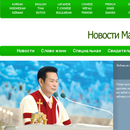
Любовь не п
Очень часто
другими, им
кто любит х
заботясь о т