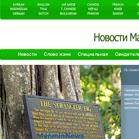
По стопам Г
Смоковница
фильме «Во
ожесточенны
принять Ева
христиански