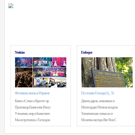
Noticias
Enfoque
Фестиваль хвалы в Израиле
По стопам Господа (1)_ Те
Книга «Слово о Кресте» пр
Девять даров, описанных в
Проповедь Евангелия Иисус
Милосердие Моисея воздела
Утешение, мир и божествен
Тематическая статья из се
Мы встретились с Господом
Молитва пастора Янг Вон С