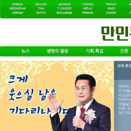
크게 웃
아버지,
이 아들
사교성이
아버지는
오늘날 
이런 내
어디 있겠