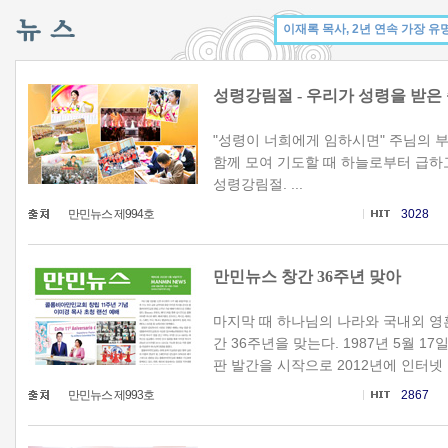
성령강림절 - 우리가 성령을 받은
"성령이 너희에게 임하시면" 주님의 
함께 모여 기도할 때 하늘로부터 급하
성령강림절. ...
만민뉴스 제994호
3028
만민뉴스 창간 36주년 맞아
마지막 때 하나님의 나라와 국내외 영
간 36주년을 맞는다. 1987년 5월 17
판 발간을 시작으로 2012년에 인터넷 만
만민뉴스 제993호
2867