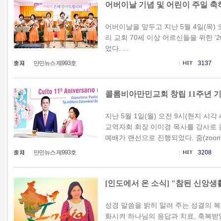
어버이날 기념 및 어린이 주일 축
어버이날을 앞두고 지난 5월 4일(목) 
리 교회 70세 이상 어르신들을 위한 '2
었다. ...
만민뉴스 제993호
3137
콜롬비아만민교회 창립 11주년 기
지난 5월 1일(월) 오전 9시(현지 시각 
교역자회 회장 이미경 목사를 강사로 
예배가 랜선으로 진행되었다. 줌(zoom),
만민뉴스 제993호
3208
[인도에서 온 소식] "참된 신앙
성경 말씀을 밝히 알려 주는 성결의 복
화시켜 하나님의 응답과 치료, 축복받았다