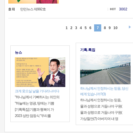
만민뉴스 제992호
3002
1
2
3
4
5
6
7
8
9
10
기획.특집
뉴스
하나님께서 인정하시는 믿음, 당신
크게 웃으실 날을 기다리나이다
에게 있습니까?(3)
"하나님께서 기뻐하시는 의인의
하나님께서 인정하시는 믿음,
"하늘에는 영광, 땅에는 기쁨
물과 성령으로 거듭나야 구원(
[기획특집] 기쁨과 행복이 가
물과 성령으로 거듭나야 구원(
2023 성탄 점등식 "우리를
가상칠언(7) 아버지여 내 영