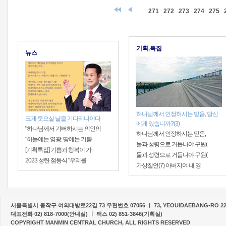
271
272
273
274
275
기획.특집
뉴스
하나님께서 인정하시는 믿음, 당신
크게 웃으실 날을 기다리나이다
에게 있습니까?(3)
"하나님께서 기뻐하시는 의인의
하나님께서 인정하시는 믿음,
"하늘에는 영광, 땅에는 기쁨
물과 성령으로 거듭나야 구원(
[기획특집] 기쁨과 행복이 가
물과 성령으로 거듭나야 구원(
2023 성탄 점등식 "우리를
가상칠언(7) 아버지여 내 영
서울특별시 동작구 여의대방로22길 73 우편번호 07056 ㅣ 73, YEOUIDAEBANG-RO 22-G
대표전화 02) 818-7000(안내실) ㅣ 팩스 02) 851-3846(기획실)
COPYRIGHT MANMIN CENTRAL CHURCH, ALL RIGHTS RESERVED