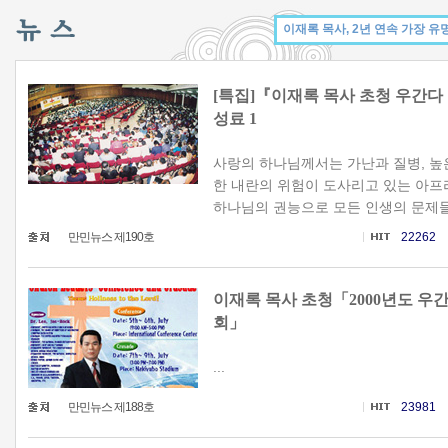
[특집]『이재록 목사 초청 우간다
성료 1
사랑의 하나님께서는 가난과 질병, 높은 
한 내란의 위험이 도사리고 있는 아프
하나님의 권능으로 모든 인생의 문제들을
만민뉴스 제190호
22262
이재록 목사 초청「2000년도 우
회」
...
만민뉴스 제188호
23981