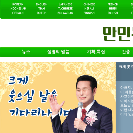
크게 웃
아버지,
이 아들
사교성이
아버지는
오늘날 
이런 내
어디 있겠