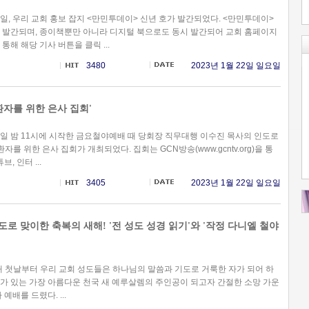
9일, 우리 교회 홍보 잡지 <만민투데이> 신년 호가 발간되었다. <만민투데이>
 발간되며, 종이책뿐만 아니라 디지털 북으로도 동시 발간되어 교회 홈페이지
통해 해당 기사 버튼을 클릭 ...
3480
2023년 1월 22일 일요일
환자를 위한 은사 집회'
13일 밤 11시에 시작한 금요철야예배 때 당회장 직무대행 이수진 목사의 인도로
 환자를 위한 은사 집회가 개최되었다. 집회는 GCN방송(www.gcntv.org)을 통
브, 인터 ...
3405
2023년 1월 22일 일요일
도로 맞이한 축복의 새해! '전 성도 성경 읽기'와 '작정 다니엘 철야
새해 첫날부터 우리 교회 성도들은 하나님의 말씀과 기도로 거룩한 자가 되어 하
가 있는 가장 아름다운 천국 새 예루살렘의 주인공이 되고자 간절한 소망 가운
 예배를 드렸다. ...