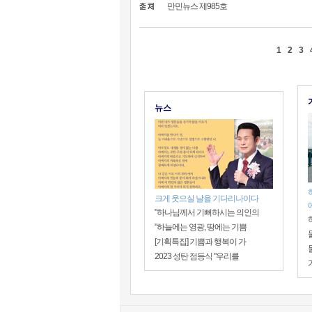
만민뉴스 제985호
1
2
3
뉴스
크게 웃으실 날을 기다리나이다
"하나님께서 기뻐하시는 의인의
"하늘에는 영광, 땅에는 기쁨
[기획특집] 기쁨과 행복이 가
2023 성탄 점등식 "우리를