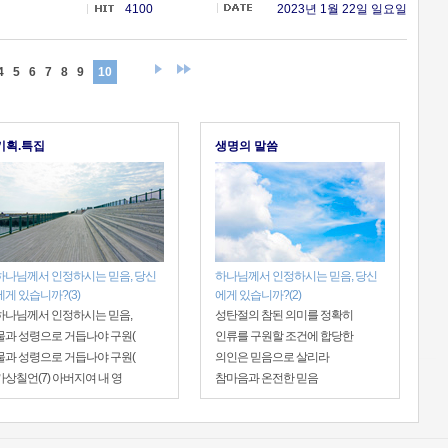
4100
2023년 1월 22일 일요일
4
5
6
7
8
9
10
기획.특집
생명의 말씀
하나님께서 인정하시는 믿음, 당신
하나님께서 인정하시는 믿음, 당신
에게 있습니까?(3)
에게 있습니까?(2)
하나님께서 인정하시는 믿음,
성탄절의 참된 의미를 정확히
물과 성령으로 거듭나야 구원(
인류를 구원할 조건에 합당한
물과 성령으로 거듭나야 구원(
의인은 믿음으로 살리라
가상칠언(7) 아버지여 내 영
참마음과 온전한 믿음