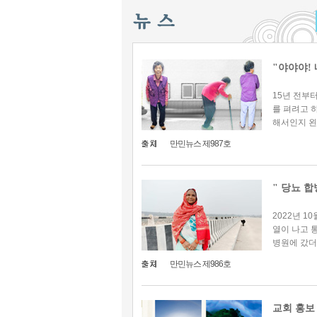
"야야야! 
15년 전부
를 펴려고 
해서인지 왼
만민뉴스 제987호
" 당뇨 
2022년 1
열이 나고 
병원에 갔더니
만민뉴스 제986호
교회 홍보