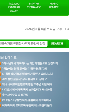
2026년 8월 8일 토요일
오후 11:4
최신 업데이트
"하나님께서 기뻐하시는 의인의 믿음으로 성장하기
"하늘에는 영광, 땅에는 기쁨과 평화!" 202
[기획특집] 기쁨과 행복이 가득했던 말레이시아
2023 성탄 점등식 "우리를 위해 이 땅에 오
케냐 나이로비만민교회 창립 23주년 기념 예배
나이로비에 이재록 목사 스와힐리어 저서 10종
추수감사주일 및 성찬식
[포토뉴스] 장정연 목사, 콜롬비아 까르따헤나
이재록 목사 오디오북 꾸준히 베스트셀러 올라