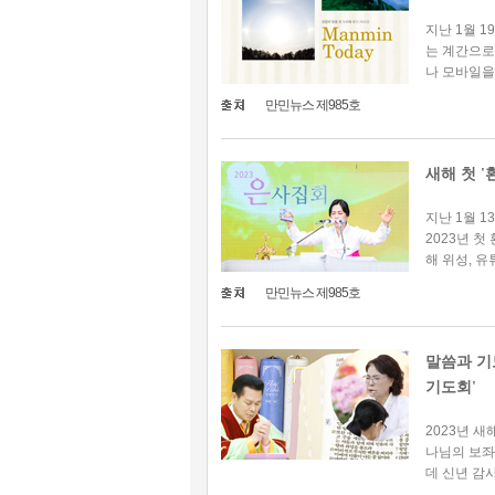
지난 1월 1
는 계간으로
나 모바일을 
만민뉴스 제985호
새해 첫 '
지난 1월 
2023년 첫
해 위성, 유튜
만민뉴스 제985호
말씀과 기
기도회'
2023년 
나님의 보좌
데 신년 감사