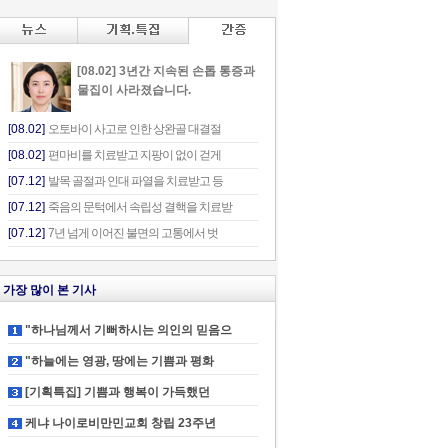
[08.02] 3년간 지속된 손톱 통증과
물집이 사라졌습니다.
[08.02]
오토바이 사고로 인한 상완골 대결절
[08.02]
편마비를 치료받고 지팡이 없이 걷게
[07.12]
발목 골절과 인대 파열을 치료받고 등
[07.12]
죽음의 문턱에서 속립성 결핵을 치료받
[07.12]
7년 넘게 이어진 불면의 고통에서 벗
가장 많이 본 기사
"하나님께서 기뻐하시는 의인의 믿음으
"하늘에는 영광, 땅에는 기쁨과 평화
[기획특집] 기쁨과 행복이 가득했던
케냐 나이로비만민교회 창립 23주년