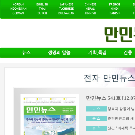
만민뉴스 541호 [12.07
행복과 감동이 넘치
춘천만민교회 새 성
신간 / 이재록 목사