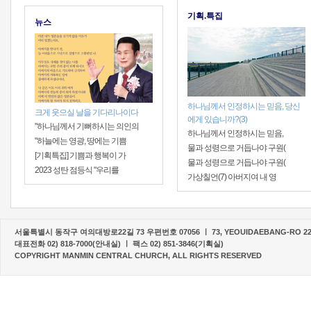
기획.특집
뉴스
하나님께서 인정하시는 믿음, 당신
크게 웃으실 날을 기다리나이다
에게 있습니까?(3)
"하나님께서 기뻐하시는 의인의
하나님께서 인정하시는 믿음,
"하늘에는 영광, 땅에는 기쁨
물과 성령으로 거듭나야 구원(
[기획특집] 기쁨과 행복이 가
물과 성령으로 거듭나야 구원(
2023 성탄 점등식 "우리를
가상칠언(7) 아버지여 내 영
서울특별시 동작구 여의대방로22길 73 우편번호 07056 ㅣ 73, YEOUIDAEBANG-RO 22-G
대표전화 02) 818-7000(안내실) ㅣ 팩스 02) 851-3846(기획실)
COPYRIGHT MANMIN CENTRAL CHURCH, ALL RIGHTS RESERVED