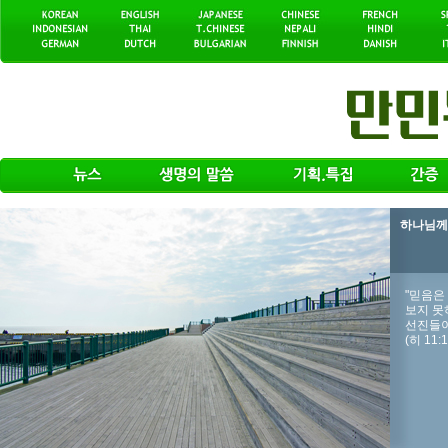
하나님께서
"믿음은
보지 못
선진들이
(히 11:1~