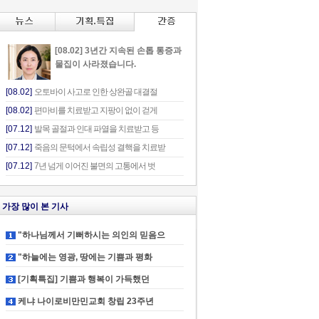
[08.02] 3년간 지속된 손톱 통증과
물집이 사라졌습니다.
[08.02]
오토바이 사고로 인한 상완골 대결절
[08.02]
편마비를 치료받고 지팡이 없이 걷게
[07.12]
발목 골절과 인대 파열을 치료받고 등
[07.12]
죽음의 문턱에서 속립성 결핵을 치료받
[07.12]
7년 넘게 이어진 불면의 고통에서 벗
가장 많이 본 기사
"하나님께서 기뻐하시는 의인의 믿음으
"하늘에는 영광, 땅에는 기쁨과 평화
[기획특집] 기쁨과 행복이 가득했던
케냐 나이로비만민교회 창립 23주년