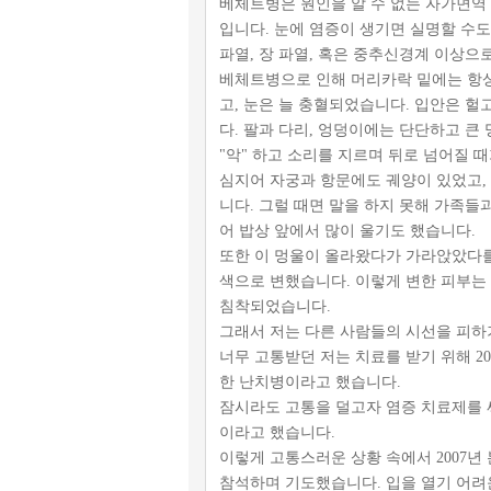
베체트병은 원인을 알 수 없는 자가면역
입니다. 눈에 염증이 생기면 실명할 수도
파열, 장 파열, 혹은 중추신경계 이상으
베체트병으로 인해 머리카락 밑에는 항상
고, 눈은 늘 충혈되었습니다. 입안은 
다. 팔과 다리, 엉덩이에는 단단하고 큰
"악" 하고 소리를 지르며 뒤로 넘어질 
심지어 자궁과 항문에도 궤양이 있었고, 
니다. 그럴 때면 말을 하지 못해 가족들과
어 밥상 앞에서 많이 울기도 했습니다.
또한 이 멍울이 올라왔다가 가라앉았다를
색으로 변했습니다. 이렇게 변한 피부는
침착되었습니다.
그래서 저는 다른 사람들의 시선을 피하
너무 고통받던 저는 치료를 받기 위해 20
한 난치병이라고 했습니다.
잠시라도 고통을 덜고자 염증 치료제를 
이라고 했습니다.
이렇게 고통스러운 상황 속에서 2007년
참석하며 기도했습니다. 입을 열기 어려