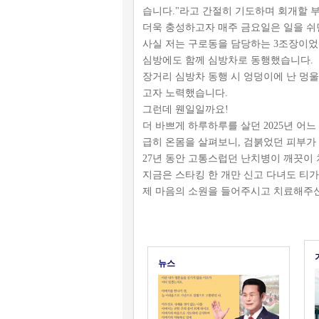
습니다."라고 간절히 기도하며 회개할 
더욱 충성하고자 매주 금요일은 일을 쉬
사실 저는 구로동을 담당하는 3조장이었지만
심방에도 함께 심방차로 동행했습니다.
장거리 심방차 동행 시 엉덩이에 난 멍
고자 노력했습니다.
그런데 웬일일까요!
더 바쁘게 하루하루를 살던 2025년 어
급히 온몸을 살펴보니, 검붉었던 피부가
27년 동안 고통스럽던 난치병이 깨끗이 
지금은 스타킹 한 개만 신고 다녀도 티가
제 마음의 소원을 들어주시고 치료해주신
뉴스