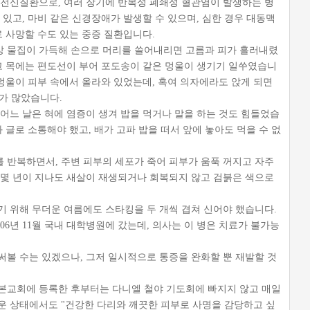
 전신질환으로, 여러 장기에 반복성 폐쇄성 혈관염이 발생하는 병
 있고, 마비 같은 신경장애가 발생할 수 있으며, 심한 경우 대동맥
로 사망할 수도 있는 중증 질환입니다.
 물집이 가득해 손으로 머리를 쓸어내리면 고름과 피가 흘러내렸
헐고 목에는 편도선이 부어 포도송이 같은 멍울이 생기기 일쑤였습니
 멍울이 피부 속에서 올라와 있었는데, 혹여 의자에라도 앉게 되면
때가 많았습니다.
어느 날은 혀에 염증이 생겨 밥을 먹거나 말을 하는 것도 힘들었습
 글로 소통해야 했고, 배가 고파 밥을 떠서 앞에 놓아도 먹을 수 없
 반복하면서, 주변 피부의 세포가 죽어 피부가 움푹 꺼지고 자주
 몇 년이 지나도 새살이 재생되거나 회복되지 않고 검붉은 색으로
기 위해 무더운 여름에도 스타킹을 두 개씩 겹쳐 신어야 했습니다.
06년 11월 국내 대학병원에 갔는데, 의사는 이 병은 치료가 불가능
써볼 수는 있겠으나, 그저 일시적으로 통증을 완화할 뿐 재발할 것
 본교회에 등록한 후부터는 다니엘 철야 기도회에 빠지지 않고 매일
운 상태에서도 "건강한 다리와 깨끗한 피부로 사명을 감당하고 싶