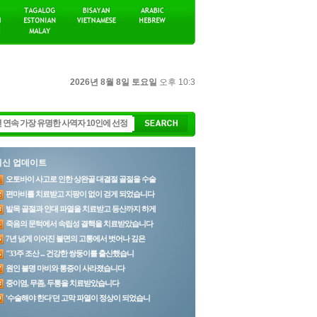
2026년 8월 8일 토요일
오후 10:3
최신 업데이트
오토바이 사고로 인한 상완골 대결절 골절을 수술
편마비를 치료받고 지팡이 없이 걷게 되었습니다
발목 골절과 인대 파열을 치료받고 등산까지 하게
죽음의 문턱에서 속립성 결핵을 치료받았습니다
7년 넘게 이어진 불면의 고통에서 벗어나 깊은
"33주 조산 ... 건강한 쌍둥이를 출산했습니
원인 불명 마비와 통증이 사라졌습니다
중이염, 무좀, 두통을 치료받았습니다
'수술해야 한다'던 고막 파열이 정상이 되었습니