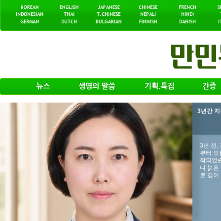
3년간 
3년 전
부터 오
작되었습
니 붉은
로 깊이 