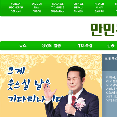
크게 웃
아버지,
이 아들
사교성이
아버지는
오늘날 
이런 내
어디 있겠