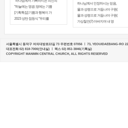
"하나님께서 기뻐하시는 의인의
하나님께서 인정하시는 믿음,
"하늘에는 영광, 땅에는 기쁨
물과 성령으로 거듭나야 구원(
[기획특집] 기쁨과 행복이 가
물과 성령으로 거듭나야 구원(
2023 성탄 점등식 "우리를
가상칠언(7) 아버지여 내 영
서울특별시 동작구 여의대방로22길 73 우편번호 07056 ㅣ 73, YEOUIDAEBANG-RO 22-G
대표전화 02) 818-7000(안내실) ㅣ 팩스 02) 851-3846(기획실)
COPYRIGHT MANMIN CENTRAL CHURCH, ALL RIGHTS RESERVED