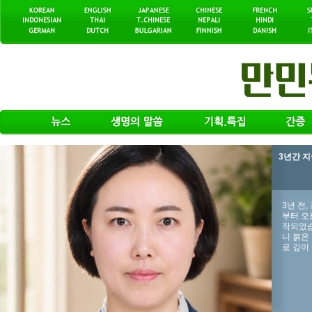
3년간 
3년 전
부터 오
작되었습
니 붉은
로 깊이 