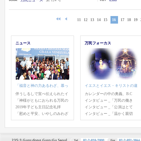
万民ニュース
第 124 号
6300
11
12
13
14
15
16
17
18
19
ニュース
万民フォーカス
「福音と神の力あるわざ、慕っ
イエスとイエス・キリストの違
伴うしるしで宣べ伝えられたイ
カレンダーの中の奥義、B.C
「神様がともにおられる万民の
インタビュー _「万民の働き
2019年子ども主日記念礼拝
インタビュー _「公演はとて
「慰めと平安、いやしのみわざ
インタビュー _「温かく親切