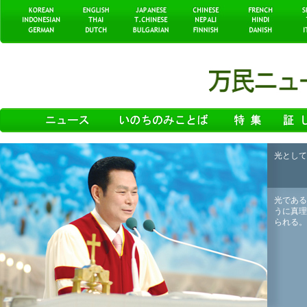
光として
光である
うに真理
られる。 .