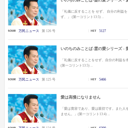
いのちのみことば-霊の愛シリーズ -
「礼儀に反することを せず、 自分の利益を
ず、」 (第一コリント13:5) ...
万民ニュース
第 126 号
5127
いのちのみことば-霊の愛シリーズ -
「礼儀に反することをせず、自分の利益を
(第一コリント13:5) ...
万民ニュース
第 125 号
5466
愛は高慢になりません
「愛は寛容であり、愛は親切です。また人
ません。」(第一コリント13:4) ...