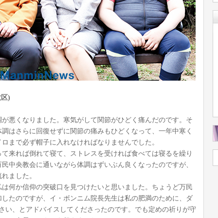
区)
体調が悪くなりました。寒気がして関節がひどく痛んだのです。そ
、体調はさらに回復せずに関節の痛みもひどくなって、一年中寒く
イロまで必ず帽子に入れなければなりませんでした。
って来れば倒れて寝て、ストレスを受ければ食べては寝るを繰り
、万民中央教会に通いながら体調はずいぶん良くなったのですが、
流れました。
、私は何か信仰の突破口を見つけたいと思いました。ちょうど万民
加したのですが、イ・ボンニム院長先生は私の肥満のために、ダ
なさい、とアドバイスしてくださったのです。でも定めの祈りが守