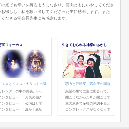
ての点でも幸いを得るようになさり、霊肉ともにいやしてくださ
をお帰しし、私を救い出してくださった主に感謝します。また、
てくださる堂会長先生にも感謝します。
万民フォーカス
生きておられる神様のあかし
イエスとイエス・キリストの違
「聴力と肝硬変、高血圧の問題
カレンダーの中の奥義、B.C
「絶望の果てに主に出会って、
インタビュー _「万民の働き
「聞こえなかった耳が聞こえて
インタビュー _「公演はとて
「主の恵みで産後の体調不良と
インタビュー _「温かく親切
「コンプレックスがなくなって