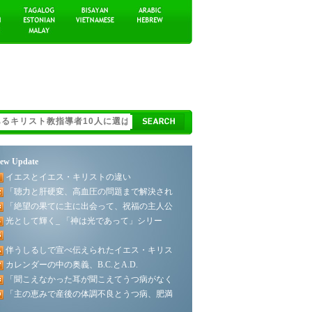
ew Update
イエスとイエス・キリストの違い
「聴力と肝硬変、高血圧の問題まで解決され
「絶望の果てに主に出会って、祝福の主人公
光として輝く_ 「神は光であって」シリー
伴うしるしで宣べ伝えられたイエス・キリス
カレンダーの中の奥義、B.C.とA.D.
「聞こえなかった耳が聞こえてうつ病がなく
「主の恵みで産後の体調不良とうつ病、肥満