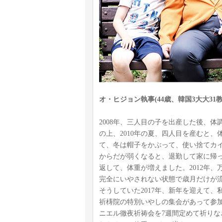
オ・ヒジョン執事(44歳、韓国3大大31教
2008年、三人目の子を出産した後、
の上、2010年の夏、四人目を産むと
て、冬は帽子をかぶって、使い捨てカ
からだが弱くなると、退勤して家に帰
返して、体重が増えました。2012年
完全にいやされない状態で歳月だけが
そうしていた2017年、新年を迎えて
祈梼院の特別いやしの集会があって参
ニエル徹夜祈祷会を7週間定めて祈り