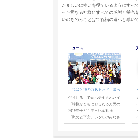
たましいに幸いを得ているようにすべ
った愛なる神様にすべての感謝と栄光
いのちのみことばで祝福の道へと導い
ニュース
「福音と神の力あるわざ、慕っ
伴うしるしで宣べ伝えられたイ
「神様がともにおられる万民の
2019年子ども主日記念礼拝
「慰めと平安、いやしのみわざ