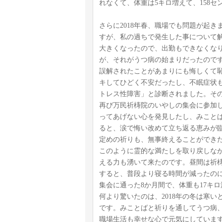
れなくて、体重は5キロ増えて、158セ
さらに2018年春、職場でも問題が起
すが、私の過ちで発生した事について
大きくなったので、出勤もできなくな
が、それがうつ病の始まりだったので
誤解されたことがあまりにも悔しくて
キしてひどく不安だったし、不眠症状
トレス性障害」と診断されました。そ
再び万民祈梼院のいやしの集会に参加
ってあげない心を発見したし、みこと
ると、涙で悔い改めて立ち返る恵みが
定めの祈りも、無事終えることができ
このように霊的な満たしを取り戻しな
える力も湧いて来たのです。昼間は祈
すると、普段より寝る時間が減ったの
集会に通った8か月間で、体重も17キ
何より驚いたのは、2018年の冬は寒
です。みことばと祈りを通してうつ病、
職場生活も幸せな心で元気にしていま