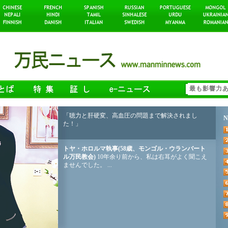
「聴力と肝硬変、高血圧の問題まで解決されまし
N
た！」
トヤ・ホロルマ執事(58歳、モンゴル・ウランバート
ル万民教会)
10年余り前から、私は右耳がよく聞こえ
ませんでした。 ...