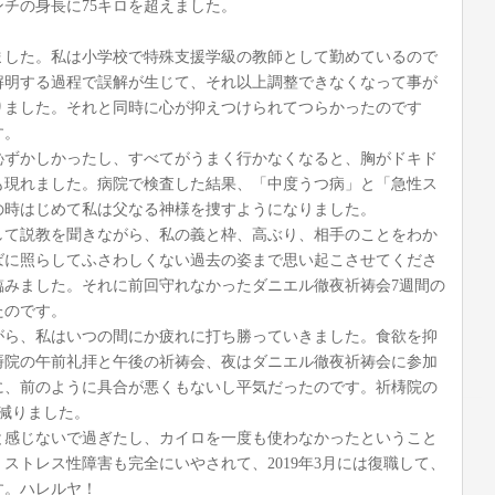
ンチの身長に75キロを超えました。
きました。私は小学校で特殊支援学級の教師として勤めているので
解明する過程で誤解が生じて、それ以上調整できなくなって事が
りました。それと同時に心が抑えつけられてつらかったのです
す。
恥ずかしかったし、すべてがうまく行かなくなると、胸がドキド
も現れました。病院で検査した結果、「中度うつ病」と「急性ス
の時はじめて私は父なる神様を捜すようになりました。
して説教を聞きながら、私の義と枠、高ぶり、相手のことをわか
ばに照らしてふさわしくない過去の姿まで思い起こさせてくださ
臨みました。それに前回守れなかったダニエル徹夜祈祷会7週間の
たのです。
がら、私はいつの間にか疲れに打ち勝っていきました。食欲を抑
梼院の午前礼拝と午後の祈祷会、夜はダニエル徹夜祈祷会に参加
に、前のように具合が悪くもないし平気だったのです。祈梼院の
ロ減りました。
いと感じないで過ぎたし、カイロを一度も使わなかったということ
ストレス性障害も完全にいやされて、2019年3月には復職して、
す。ハレルヤ！