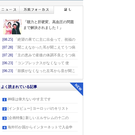
「聴力と肝硬変、高血圧の問題
まで解決されました！」
[08.25]
「絶望の果てに主に出会って、祝福の
[07.28]
「聞こえなかった耳が聞こえてうつ病
[07.28]
「主の恵みで産後の体調不良とうつ病
[06.23]
「コンプレックスがなくなって 使
[06.23]
「鼓膜がなくなった左耳から音が聞こ
よく読まれている記事
神様は偉大ないやす主です
[インタビュー] ヨーロッパのキリスト
[企画特集] 新しいエルサレムの十二の
海外95か国からインターネットで入会申